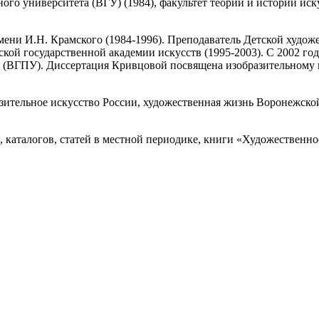
го университета (ВГУ) (1984), факультет теории и истории иск
ени И.Н. Крамского (1984-1996). Преподаватель Детской худож
кой государственной академии искусств (1995-2003). С 2002 го
 (ВГПУ). Диссертация Кривцовой посвящена изобразительному ис
ительное искусство России, художественная жизнь Воронежской
, каталогов, статей в местной периодике, книги «Художественн