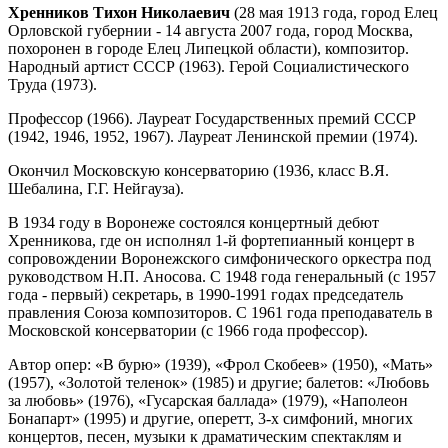
Хренников Тихон Николаевич
(28 мая 1913 года, город Елец
Орловской губернии - 14 августа 2007 года, город Москва,
похоронен в городе Елец Липецкой области), композитор.
Народный артист СССР (1963). Герой Социалистического
Труда (1973).
Профессор (1966). Лауреат Государственных премий СССР
(1942, 1946, 1952, 1967). Лауреат Ленинской премии (1974).
Окончил Московскую консерваторию (1936, класс В.Я.
Шебалина, Г.Г. Нейгауза).
В 1934 году в Воронеже состоялся концертный дебют
Хренникова, где он исполнял 1-й фортепианный концерт в
сопровождении Воронежского симфонического оркестра под
руководством Н.П. Аносова. С 1948 года генеральный (с 1957
года - первый) секретарь, в 1990-1991 годах председатель
правления Союза композиторов. С 1961 года преподаватель в
Московской консерватории (с 1966 года профессор).
Автор опер: «В бурю» (1939), «Фрол Скобеев» (1950), «Мать»
(1957), «Золотой теленок» (1985) и другие; балетов: «Любовь
за любовь» (1976), «Гусарская баллада» (1979), «Наполеон
Бонапарт» (1995) и другие, оперетт, 3-х симфоний, многих
концертов, песен, музыки к драматическим спектаклям и