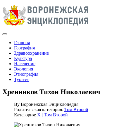
Главная
География
Здравоохранение
Культура
Население
Экология
Этнография
Туризм
Хренников Тихон Николаевич
By
Воронежская Энциклопедия
Родительская категория:
Том Второй
Категория:
Х | Том Второй