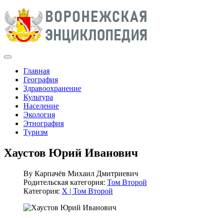
Главная
География
Здравоохранение
Культура
Население
Экология
Этнография
Туризм
Хаустов Юрий Иванович
By
Карпачёв Михаил Дмитриевич
Родительская категория:
Том Второй
Категория:
Х | Том Второй