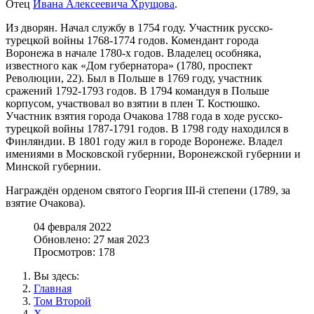
Отец
Ивана Алексеевича Хрущова
.
Из дворян. Начал службу в 1754 году. Участник русско-
турецкой войны 1768-1774 годов. Комендант города
Воронежа в начале 1780-х годов. Владелец особняка,
известного как «Дом губернатора» (1780, проспект
Революции, 22). Был в Польше в 1769 году, участник
сражений 1792-1793 годов. В 1794 командуя в Польше
корпусом, участвовал во взятии в плен Т. Костюшко.
Участник взятия города Очакова 1788 года в ходе русско-
турецкой войны 1787-1791 годов. В 1798 году находился в
Финляндии. В 1801 году жил в городе Воронеже. Владел
имениями в Московской губернии, Воронежской губернии и
Минской губернии.
Награждён орденом святого Георгия III-й степени (1789, за
взятие Очакова).
04 февраля 2022
Обновлено: 27 мая 2023
Просмотров: 178
Вы здесь:
Главная
Том Второй
Х