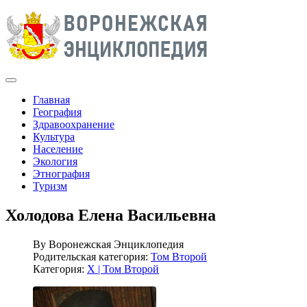
Главная
География
Здравоохранение
Культура
Население
Экология
Этнография
Туризм
Холодова Елена Васильевна
By
Воронежская Энциклопедия
Родительская категория:
Том Второй
Категория:
Х | Том Второй