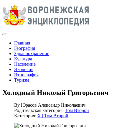
Главная
География
Здравоохранение
Культура
Население
Экология
Этнография
Туризм
Холодный Николай Григорьевич
By
Юрасов Александр Николаевич
Родительская категория:
Том Второй
Категория:
Х | Том Второй