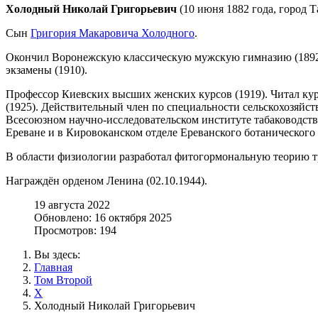
Холодный Николай Григорьевич
(10 июня 1882 года, город Т
Сын
Григория Макаровича Холодного
.
Окончил Воронежскую классическую мужскую гимназию (1892-19
экзамены (1910).
Профессор Киевских высших женских курсов (1919). Читал ку
(1925). Действительный член по специальности сельскохозяйст
Всесоюзном научно-исследовательском институте табаководства
Ереване и в Кировоканском отделе Ереванского ботанического с
В области физиологии разработал фитогормональную теорию т
Награждён орденом Ленина (02.10.1944).
19 августа 2022
Обновлено: 16 октября 2025
Просмотров: 194
Вы здесь:
Главная
Том Второй
Х
Холодный Николай Григорьевич