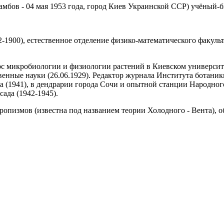
амбов - 04 мая 1953 года, город Киев Украинской ССР) учёный-б
00), естественное отделение физико-математического факультет
рс микробиологии и физиологии растений в Киевском университ
венные науки (26.06.1929). Редактор журнала Института ботани
 (1941), в дендрарии города Сочи и опытной станции Народного
ада (1942-1945).
ропизмов (известна под названием теории Холодного - Вента),