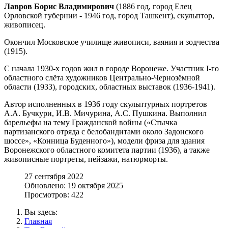
Лавров Борис Владимирович
(1886 год, город Елец
Орловской губернии - 1946 год, город Ташкент), скульптор,
живописец.
Окончил Московское училище живописи, ваяния и зодчества
(1915).
С начала 1930-х годов жил в городе Воронеже. Участник I-го
областного слёта художников Центрально-Чернозёмной
области (1933), городских, областных выставок (1936-1941).
Автор исполненных в 1936 году скульптурных портретов
А.А. Бучкури, И.В. Мичурина, А.С. Пушкина. Выполнил
барельефы на тему Гражданской войны («Стычка
партизанского отряда с белобандитами около Задонского
шоссе», «Конница Буденного»), модели фриза для здания
Воронежского областного комитета партии (1936), а также
живописные портреты, пейзажи, натюрморты.
27 сентября 2022
Обновлено: 19 октября 2025
Просмотров: 422
Вы здесь:
Главная