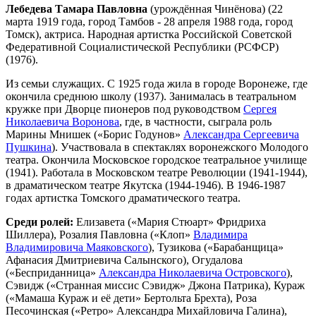
Лебедева Тамара Павловна
(урождённая Чинёнова) (22
марта 1919 года, город Тамбов - 28 апреля 1988 года, город
Томск), актриса. Народная артистка Российской Советской
Федеративной Социалистической Республики (РСФСР)
(1976).
Из семьи служащих. С 1925 года жила в городе Воронеже, где
окончила среднюю школу (1937). Занималась в театральном
кружке при Дворце пионеров под руководством
Сергея
Николаевича Воронова
, где, в частности, сыграла роль
Марины Мнишек («Борис Годунов»
Александра Сергеевича
Пушкина
). Участвовала в спектаклях воронежского Молодого
театра. Окончила Московское городское театральное училище
(1941). Работала в Московском театре Революции (1941-1944),
в драматическом театре Якутска (1944-1946). В 1946-1987
годах артистка Томского драматического театра.
Среди ролей:
Елизавета («Мария Стюарт» Фридриха
Шиллера), Розалия Павловна («Клоп»
Владимира
Владимировича Маяковского
), Тузикова («Барабанщица»
Афанасия Дмитриевича Салынского), Огудалова
(«Бесприданница»
Александра Николаевича Островского
),
Сэвидж («Странная миссис Сэвидж» Джона Патрика), Кураж
(«Мамаша Кураж и её дети» Бертольта Брехта), Роза
Песочинская («Ретро» Александра Михайловича Галина),