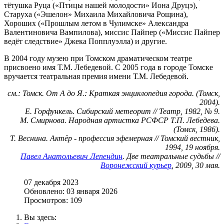
тётушка Руца («Птицы нашей молодости» Иона Друцэ),
Старуха («Эшелон» Михаила Михайловича Рощина),
Хороших («Прошлым летом в Чулимске» Александра
Валентиновича Вампилова), миссис Пайпер («Миссис Пайпер
ведёт следствие» Джека Попплуэлла) и другие.
В 2004 году музею при Томском драматическом театре
присвоено имя Т.М. Лебедевой. С 2005 года в городе Томске
вручается театральная премия имени Т.М. Лебедевой.
см.: Томск. От А до Я.: Краткая энциклопедия города. (Томск,
2004).
Е. Горфункель. Сибирский метеорит // Театр, 1982, № 9.
М. Смирнова. Народная артистка РСФСР Т.П. Лебедева.
(Томск, 1986).
Т. Веснина. Актёр - профессия эфемерная // Томский вестник,
1994, 19 ноября.
Павел Анатольевич Лепендин
. Две театральные судьбы //
Воронежский курьер
, 2009, 30 мая.
07 декабря 2023
Обновлено: 03 января 2026
Просмотров: 109
Вы здесь: