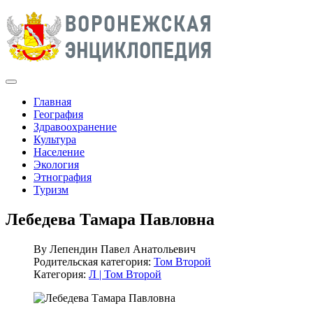
Главная
География
Здравоохранение
Культура
Население
Экология
Этнография
Туризм
Лебедева Тамара Павловна
By
Лепендин Павел Анатольевич
Родительская категория:
Том Второй
Категория:
Л | Том Второй