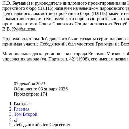
Н.Э. Баумана) и руководитель дипломного проектирования на 
проектного бюро (ЦЛПБ) назначен начальником паровозного се
Центрального локомотиво-проектного бюро (ЦЛПБ) заместитель
локомотивостроению Коломенского паровозостроительного заво
промышленности Союза Советских Социалистических Республик
В.В. Куйбышева.
Под руководством Лебедянского были созданы серии паровозов в
принимал участие Лебедянский, был удостоен Гран-при на Все
Мемориальная доска установлена в города Коломне Московской 
управления завода (ул. Партизан, 42) (1998), его именам назван
07 декабря 2023
Обновлено: 03 января 2026
Просмотров: 174
Вы здесь:
Главная
Том Второй
Л
Лебедянский Лев Сергеевич