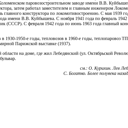
Коломенском паровозостроительном заводе имени В.В. Куйбышев
ктора, затем работал заместителем и главным инженером Локом
 главного конструктора по локомотивостроению. С мая 1939 год
да имени В.В. Куйбышева. С ноября 1941 года по февраль 1942 
 (СССР). С февраля 1942 года по июнь 1963 года главный конс
 1930-1950-е годы, тепловозов в 1960-е годы, теплопаровоз ТП1
мирной Парижской выставке (1937).
области на доме, где жил Лебедянский (ул. Октябрьской Револю
 бульвар.
см.: О. Курихин. Лев Ле
С. Богатко. Более полувека назад