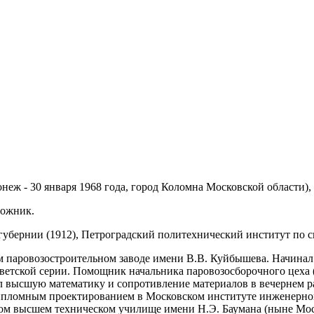
онеж - 30 января 1968 года, город Коломна Московской области)
рожник.
убернии (1912), Петроградский политехнический институт по с
ом паровозостроительном заводе имени В.В. Куйбышева. Начина
оветской серии. Помощник начальника паровозосборочного цеха (
л высшую математику и сопротивление материалов в вечернем 
ипломным проектированием в Московском институте инженерного
м высшем техническом училище имени Н.Э. Баумана (ныне Мос