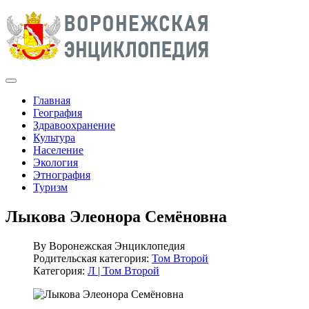
Главная
География
Здравоохранение
Культура
Население
Экология
Этнография
Туризм
Лыкова Элеонора Семёновна
By
Воронежская Энциклопедия
Родительская категория:
Том Второй
Категория:
Л | Том Второй