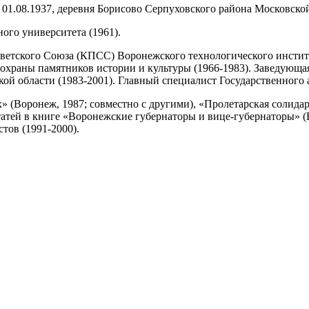
01.08.1937, деревня Борисово Серпуховского района Московской 
ого университета (1961).
етского Союза (КПСС) Воронежского технологического институт
 охраны памятников истории и культуры (1966-1983). Заведующ
й области (1983-2001). Главный специалист Государственного а
 (Воронеж, 1987; совместно с другими), «Пролетарская солидарн
статей в книге «Воронежские губернаторы и вице-губернаторы» 
тов (1991-2000).