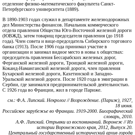
отделение физико-математического факультета Санкт-
Петербургского университета (1889).
В 1890-1903 годах служил в департаменте железнодорожных
дел Министерства финансов. Начальник коммерческого
отдела правления Общества Юго-Восточной железной дороги
(ЮВЖД), затем товарищ председателя правления (до 1918
года). Член совета и вице-председатель Сибирского торгового
банка (1913). После 1906 года принимал участие в
организации и занимал видное место в новы х обществах:
председатель правления Бессарабских железных дорог,
Ферганской железной дороги, Троицкой железной дороги,
Коканд-Наманганской железной дороги, член правления
Бухарской железной дороги, Кахетинской и Западно-
Уральской железной дороги. После 1920 года в эмиграции в
Сербии, где занимался предпринимательской деятельностью.
С 1926 года во Франции, жил в городе Париже.
см.: Ф.А. Липский. Некролог // Возрождение. (Париж), 1927,
18 июня.
Российское зарубежье во Франции. 1919-2000. Биографический
словарь, 2010.
А.Ф. Липский. Отрывки из воспоминаний. Воронеж // Из
истории Воронежского края, 2012, Выпуск 20.
Центральный государственный исторический архив города