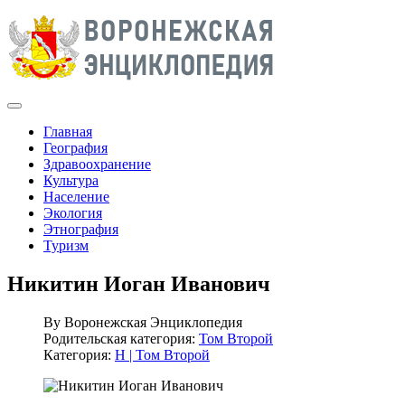
Главная
География
Здравоохранение
Культура
Население
Экология
Этнография
Туризм
Никитин Иоган Иванович
By
Воронежская Энциклопедия
Родительская категория:
Том Второй
Категория:
Н | Том Второй