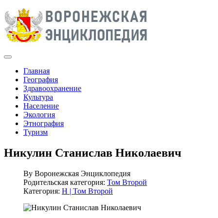
Главная
География
Здравоохранение
Культура
Население
Экология
Этнография
Туризм
Никулин Станислав Николаевич
By
Воронежская Энциклопедия
Родительская категория:
Том Второй
Категория:
Н | Том Второй