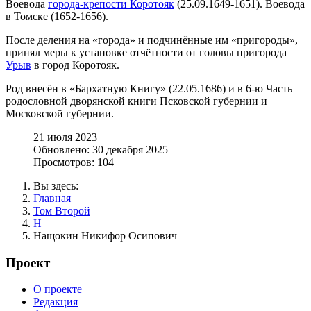
Воевода
города-крепости Коротояк
(25.09.1649-1651). Воевода
в Томске (1652-1656).
После деления на «города» и подчинённые им «пригороды»,
принял меры к установке отчётности от головы пригорода
Урыв
в город Коротояк.
Род внесён в «Бархатную Книгу» (22.05.1686) и в 6-ю Часть
родословной дворянской книги Псковской губернии и
Московской губернии.
21 июля 2023
Обновлено: 30 декабря 2025
Просмотров: 104
Вы здесь:
Главная
Том Второй
Н
Нащокин Никифор Осипович
Проект
О проекте
Редакция