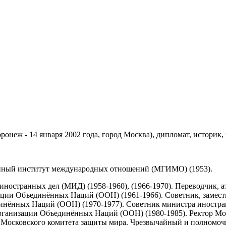
ронеж - 14 января 2002 года, город Москва), дипломат, историк, 
енный институт международных отношений (МГИМО) (1953).
остранных дел (МИД) (1958-1960), (1966-1970). Переводчик, ат
ции Объединённых Наций (ООН) (1961-1966). Советник, замести
ённых Наций (ООН) (1970-1977). Советник министра иностранн
ганизации Объединённых Наций (ООН) (1980-1985). Ректор Мо
 Московского комитета защиты мира. Чрезвычайный и полномо