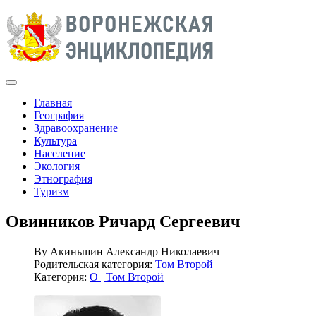
Главная
География
Здравоохранение
Культура
Население
Экология
Этнография
Туризм
Овинников Ричард Сергеевич
By
Акиньшин Александр Николаевич
Родительская категория:
Том Второй
Категория:
О | Том Второй