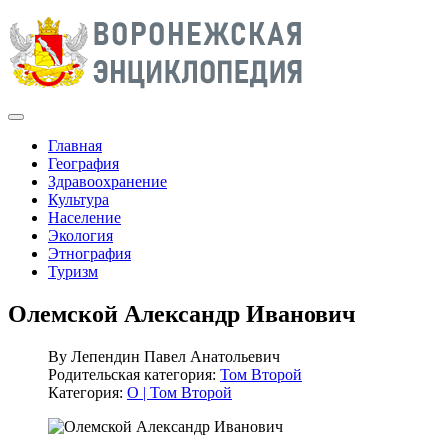
Главная
География
Здравоохранение
Культура
Население
Экология
Этнография
Туризм
Олемской Александр Иванович
By
Лепендин Павел Анатольевич
Родительская категория:
Том Второй
Категория:
О | Том Второй