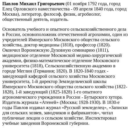
Павлов Михаил Григорьевич
(01 ноября 1792 года, город
Елец Орловского наместничества - 09 апреля 1840 года, город
Москва), литератор, философ, физик, агробиолог,
общественный деятель, издатель.
Основатель учебного и опытного сельскохозяйственного дела
в России, основоположник отечественной агрохимии, один из
учредителей Имперского Московского общества сельского
хозяйства, доктор медицины (1818), профессор (1820).
Окончил Воронежскую Духовную семинарию (1811),
медицинское отделение Московской медико-хирургической
академии, физико-математическое отделение Московского
университета (1818), Сельскохозяйственную академию в
городе Меглин (Германия; 1820). В 1820-1840 годах -
заведующий кафедрой сельского хозяйства Московского
университета, 1-й директор Земледельческой школы
Имперского Московского общества сельского хозяйства (1822-
1828), 1-й заведующий (1825-1828) 1-го опытного
агрономического учреждения в России - Бутырского хутора.
Издатель журнала «Атеней» (Москва; 1928-1930). В 1830-е
годы Павлов издавал журнал «Русский земледелец», «Записки
для сельских хозяев, заводчиков и фабрикантов», читал
публичные лекции о сельском хозяйстве. Инспектировал
учебные заведения Воронежской губернии.