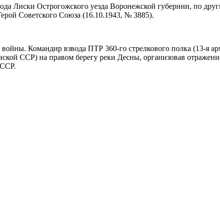
обода Лиски Острогожского уезда Воронежской губернии, по дру
Герой Советского Союза (16.10.1943, № 3885).
войны. Командир взвода ПТР 360-го стрелкового полка (13-я ар
ской ССР) на правом берегу реки Десны, организовав отражение
 ССР.