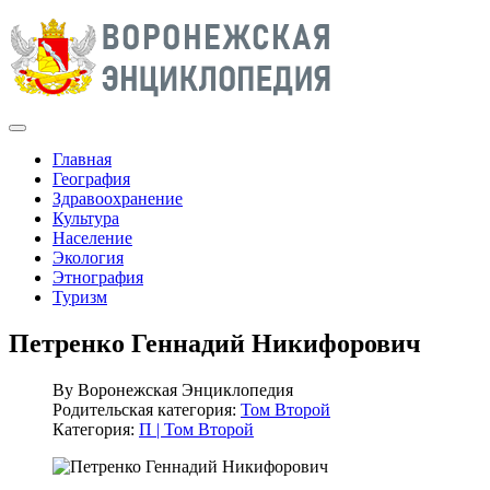
Главная
География
Здравоохранение
Культура
Население
Экология
Этнография
Туризм
Петренко Геннадий Никифорович
By
Воронежская Энциклопедия
Родительская категория:
Том Второй
Категория:
П | Том Второй