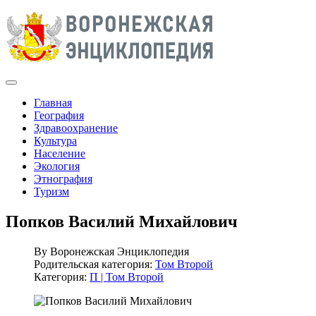
Главная
География
Здравоохранение
Культура
Население
Экология
Этнография
Туризм
Попков Василий Михайлович
By
Воронежская Энциклопедия
Родительская категория:
Том Второй
Категория:
П | Том Второй