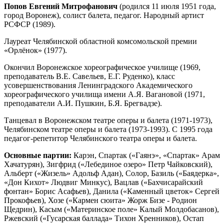
Попов Евгений Митрофанович
(родился 11 июля 1951 года,
город Воронеж), солист балета, педагог. Народный артист
РСФСР (1989).
Лауреат Челябинской областной комсомольской премии
«Орлёнок» (1977).
Окончил Воронежское хореографическое училище (1969,
преподаватель В.Е. Савельев, Е.Г. Руденко), класс
усовершенствования Ленинградского Академического
хореографического училища имени А.Я. Вагановой (1971,
преподаватели А.И. Пушкин, Б.Я. Брегвадзе).
Танцевал в Воронежском театре оперы и балета (1971-1973),
Челябинском театре оперы и балета (1973-1993). С 1995 года
педагог-репетитор Челябинского театра оперы и балета.
Основные партии:
Карэн, Спартак («Гаянэ», «Спартак» Арам
Хачатурян), Зигфрид («Лебединое озеро» Петр Чайковский),
Альберт («Жизель» Адольф Адан), Солор, Базиль («Баядерка»,
«Дон Кихот» Людвиг Минкус), Вацлав («Бахчисарайский
фонтан» Борис Асафьев), Данила («Каменный цветок» Сергей
Прокофьев), Хозе («Кармен сюита» Жорж Бизе - Родион
Щедрин), Касым («Материнское поле» Калый Молдобасанов),
Ржевский («Гусарская баллада» Тихон Хренников), Остап