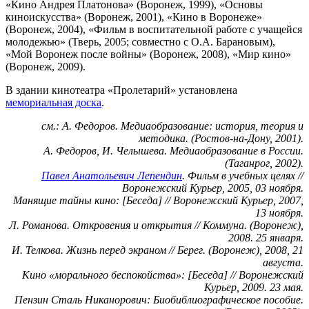
«Кино Андрея Платонова» (Воронеж, 1999), «Основы
киноискусства» (Воронеж, 2001), «Кино в Воронеже»
(Воронеж, 2004), «Фильм в воспитательной работе с учащейся
молодежью» (Тверь, 2005; совместно с О.А. Барановым),
«Мой Воронеж после войны» (Воронеж, 2008), «Мир кино»
(Воронеж, 2009).
В здании кинотеатра «Пролетарий» установлена
мемориальная доска
.
см.: А. Федоров. Медиаобразование: история, теория и
методика. (Ростов-на-Дону, 2001).
А. Федоров, И. Челышева. Медиаобразование в России.
(Таганрог, 2002).
Павел Анатольевич Лепендин
. Фильм в учебных целях //
Воронежский Курьер, 2005, 03 ноября.
Манящие тайны кино: [Беседа] // Воронежский Курьер, 2007,
13 ноября.
Л. Романова. Откровения и открытия // Коммуна. (Воронеж),
2008. 25 января.
И. Телкова. Жизнь перед экраном // Берег. (Воронеж), 2008, 21
августа.
Кино «морального беспокойства»: [Беседа] // Воронежский
Курьер, 2009. 23 мая.
Пензин Сталь Никанорович: Биобиблиографическое пособие.