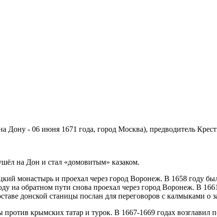
на Дону - 06 июня 1671 года, город Москва), предводитель Крес
ушёл на Дон и стал «домовитым» казаком.
цкий монастырь и проехал через город Воронеж. В 1658 году бы
оду на обратном пути снова проехал через город Воронеж. В 166
 составе донской станицы послан для переговоров с калмыками о 
ы против крымских татар и турок. В 1667-1669 годах возглавил 