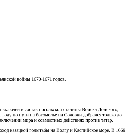
тьянской войны 1670-1671 годов.
л включён в состав посольской станицы Войска Донского,
1 году по пути на богомолье на Соловки добрался только до
заключении мира и совместных действиях против татар.
поход казацкой голытьбы на Волгу и Каспийское море. В 1669