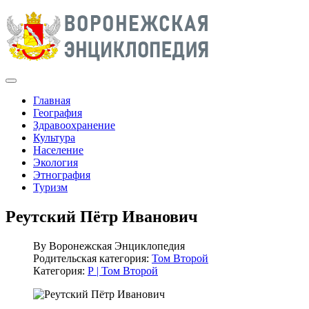
Главная
География
Здравоохранение
Культура
Население
Экология
Этнография
Туризм
Реутский Пётр Иванович
By
Воронежская Энциклопедия
Родительская категория:
Том Второй
Категория:
Р | Том Второй