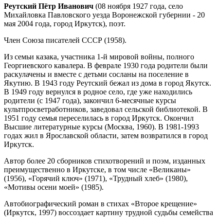
Реутский Пётр Иванович
(08 ноября 1927 года, село
Михайловка Павловского уезда Воронежской губернии - 20
мая 2004 года, город Иркутск), поэт.
Член Союза писателей СССР (1958).
Из семьи казака, участника 1-й мировой войны, полного
Георгиевского кавалера. В феврале 1930 года родители были
раскулачены и вместе с детьми сосланы на поселение в
Якутию. В 1943 году Реутский бежал из дома в город Якутск.
В 1949 году вернулся в родное село, где уже находились
родители (с 1947 года), закончил 6-месячные курсы
культпросветработников, заведовал сельской библиотекой. В
1951 году семья переселилась в город Иркутск. Окончил
Высшие литературные курсы (Москва, 1960). В 1981-1993
годах жил в Ярославской области, затем возвратился в город
Иркутск.
Автор более 20 сборников стихотворений и поэм, изданных
преимущественно в Иркутске, в том числе «Великаны»
(1956), «Горячий ключ» (1971), «Трудный хлеб» (1980),
«Мотивы осени моей» (1985).
Автобиографический роман в стихах «Второе крещение»
(Иркутск, 1997) воссоздает картину трудной судьбы семейства