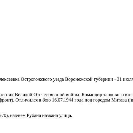
 Алексеевка Острогожского уезда Воронежской губернии - 31 ию
астник Великой Отечественной войны. Командир танкового взвод
ронт). Отличился в бою 16.07.1944 года под городом Митава (н
970), именем Рубана названа улица.