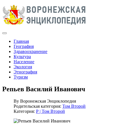
Главная
География
Здравоохранение
Культура
Население
Экология
Этнография
Туризм
Репьев Василий Иванович
By
Воронежская Энциклопедия
Родительская категория:
Том Второй
Категория:
Р | Том Второй