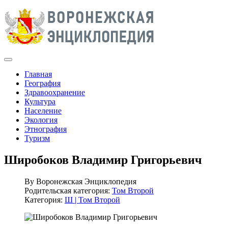
Главная
География
Здравоохранение
Культура
Население
Экология
Этнография
Туризм
Широбоков Владимир Григорьевич
By
Воронежская Энциклопедия
Родительская категория:
Том Второй
Категория:
Ш | Том Второй