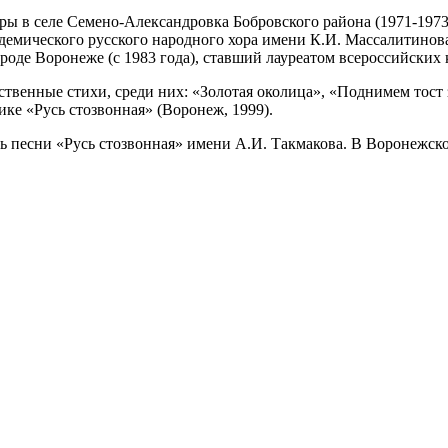
ы в селе Семено-Александровка Бобровского района (1971-1973)
демического русского народного хора имени К.И. Массалитинова
оде Воронеже (с 1983 года), ставший лауреатом всероссийских 
бственные стихи, среди них: «Золотая околица», «Поднимем тост
ике «Русь стозвонная» (Воронеж, 1999).
ль песни «Русь стозвонная» имени А.И. Такмакова. В Воронежск