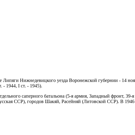
ие Липяги Нижнедевицкого уезда Воронежской губернии - 14 но
 1944, I ст. - 1945).
ельного саперного батальона (5-я армия, Западный фронт, 39-я 
усская ССР), городов Шакяй, Расейняй (Литовской ССР). В 1946