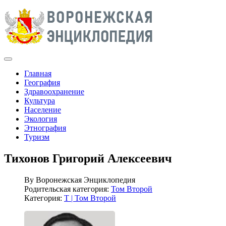
Главная
География
Здравоохранение
Культура
Население
Экология
Этнография
Туризм
Тихонов Григорий Алексеевич
By
Воронежская Энциклопедия
Родительская категория:
Том Второй
Категория:
Т | Том Второй