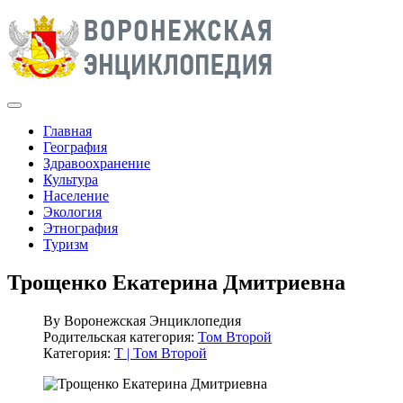
Главная
География
Здравоохранение
Культура
Население
Экология
Этнография
Туризм
Трощенко Екатерина Дмитриевна
By
Воронежская Энциклопедия
Родительская категория:
Том Второй
Категория:
Т | Том Второй