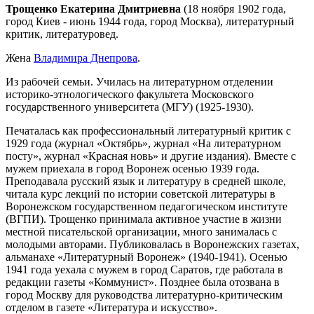
Трощенко Екатерина Дмитриевна
(18 ноября 1902 года,
город Киев - июнь 1944 года, город Москва), литературный
критик, литературовед.
Жена
Владимира Днепрова
.
Из рабочей семьи. Училась на литературном отделении
историко-этнологического факультета Московского
государственного университета (МГУ) (1925-1930).
Печаталась как профессиональный литературный критик с
1929 года (журнал «Октябрь», журнал «На литературном
посту», журнал «Красная новь» и другие издания). Вместе с
мужем приехала в город Воронеж осенью 1939 года.
Преподавала русский язык и литературу в средней школе,
читала курс лекций по истории советской литературы в
Воронежском государственном педагогическом институте
(ВГПИ). Трощенко принимала активное участие в жизни
местной писательской организации, много занималась с
молодыми авторами. Публиковалась в Воронежских газетах,
альманахе «Литературный Воронеж» (1940-1941). Осенью
1941 года уехала с мужем в город Саратов, где работала в
редакции газеты «Коммунист». Позднее была отозвана в
город Москву для руководства литературно-критическим
отделом в газете «Литература и искусство».