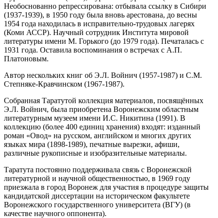
Необоснованно репрессирована: отбывала ссылку в Сибири
(1937-1939), в 1950 году была вновь арестована, до весны
1954 года находилась в исправительно-трудовых лагерях
(Коми АССР). Научный сотрудник Института мировой
литературы имени М. Горького (до 1979 года). Печаталась с
1931 года. Оставила воспоминания о встречах с А.П.
Платоновым.
Автор нескольких книг об Э.Л. Войнич (1957-1987) и С.М.
Степняке-Кравчинском (1967-1987).
Собранная Таратутой коллекция материалов, посвящённых
Э.Л. Войнич, была приобретена Воронежским областным
литературным музеем имени И.С. Никитина (1991). В
коллекцию (более 400 единиц хранения) входят: изданный
роман «Овод» на русском, английском и многих других
языках мира (1898-1989), печатные вырезки, афиши,
различные рукописные и изобразительные материалы.
Таратута постоянно поддерживала связь с Воронежской
литературной и научной общественностью, в 1969 году
приезжала в город Воронеж для участия в процедуре защиты
кандидатской диссертации на историческом факультете
Воронежского государственного университета (ВГУ) (в
качестве научного оппонента).