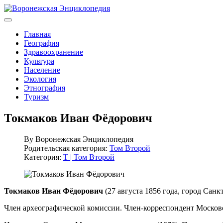
Главная
География
Здравоохранение
Культура
Население
Экология
Этнография
Туризм
Токмаков Иван Фёдорович
By
Воронежская Энциклопедия
Родительская категория:
Том Второй
Категория:
Т | Том Второй
Токмаков Иван Фёдорович
(27 августа 1856 года, город Санк
Член археографической комиссии. Член-корреспондент Московс