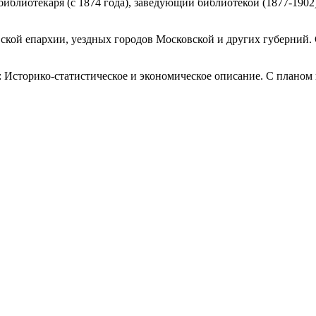
блиотекаря (с 1874 года), заведующий библиотекой (1877-1902
ской епархии, уездных городов Московской и других губерний. 
 Историко-статистическое и экономическое описание. С планом 