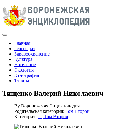
Главная
География
Здравоохранение
Культура
Население
Экология
Этнография
Туризм
Тищенко Валерий Николаевич
By
Воронежская Энциклопедия
Родительская категория:
Том Второй
Категория:
Т | Том Второй