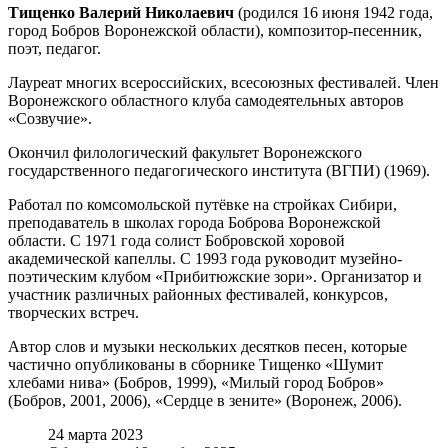
Тищенко Валерий Николаевич
(родился 16 июня 1942 года,
город Бобров Воронежской области), композитор-песенник,
поэт, педагог.
Лауреат многих всероссийских, всесоюзных фестивалей. Член
Воронежского областного клуба самодеятельных авторов
«Созвучие».
Окончил филологический факультет Воронежского
государственного педагогического института (ВГПИ) (1969).
Работал по комсомольской путёвке на стройках Сибири,
преподаватель в школах города Боброва Воронежской
области. С 1971 года солист Бобровской хоровой
академической капеллы. С 1993 года руководит музейно-
поэтическим клубом «Прибитюжские зори». Организатор и
участник различных районных фестивалей, конкурсов,
творческих встреч.
Автор слов и музыки нескольких десятков песен, которые
частично опубликованы в сборнике Тищенко «Шумит
хлебами нива» (Бобров, 1999), «Милый город Бобров»
(Бобров, 2001, 2006), «Сердце в зените» (Воронеж, 2006).
24 марта 2023