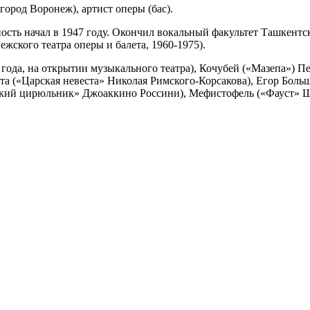
 город Воронеж), артист оперы (бас).
сть начал в 1947 году. Окончил вокальный факультет Ташкентс
жского театра оперы и балета, 1960-1975).
года, на открытии музыкального театра), Кочубей («Мазепа») П
та («Царская невеста» Николая Римского-Корсакова), Егор Бол
кий цирюльник» Джоаккино Россини), Мефистофель («Фауст» Ша