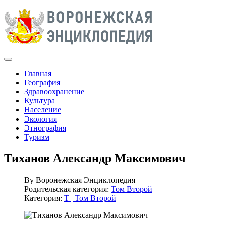
Главная
География
Здравоохранение
Культура
Население
Экология
Этнография
Туризм
Тиханов Александр Максимович
By
Воронежская Энциклопедия
Родительская категория:
Том Второй
Категория:
Т | Том Второй