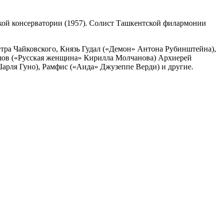
кой консерватории (1957). Солист Ташкентской филармонии
етра Чайковского, Князь Гудал («Демон» Антона Рубинштейна),
ьшов («Русская женщина» Кирилла Молчанова) Архиерей
рля Гуно), Рамфис («Аида» Джузеппе Верди) и другие.