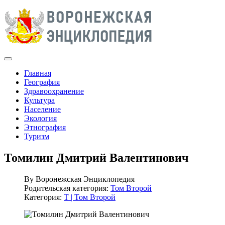
Главная
География
Здравоохранение
Культура
Население
Экология
Этнография
Туризм
Томилин Дмитрий Валентинович
By
Воронежская Энциклопедия
Родительская категория:
Том Второй
Категория:
Т | Том Второй