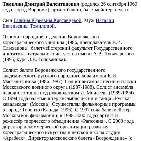
Томилин Дмитрий Валентинович
(родился 26 сентября 1969
года, город Воронеж), артист балета, балетмейстер, педагог.
Сын
Галины Юрьевны Картавцевой
. Муж
Наталии
Евгеньевны Томилиной
.
Окончил народное отделение Воронежского
хореографического училища (1986, преподаватель В.И.
Слыханова), балетмейстерский факультет Государственного
института театрального искусства имени А.В. Луначарского
(1995, курс Л.В. Голованова).
Солист балета Воронежского государственного
академического русского народного хора имени К.И.
Массалитинова (1986-1987). Солист ансамбля песни и пляски
Московского военного округа (1987-1988). Солист ансамбля
народного танца под руководством И. Моисеева (1989-1994).
С 1994 года балетмейстер ансамбля песни и танца «Русская
кавалькада» (Москва). Осуществлял фольклорные программы
в городе Торонто (Канада, 1996). С 1997 года балетмейстер
Московской филармонии, в 1998-2000 годах артист и
режиссёр творческого объединения «Рапсодия». С 2000 года
директор некоммерческой организации развития
хореографического искусства и детской школы-студии
«Арабеск». Директор московского балета «Возрождение» (с