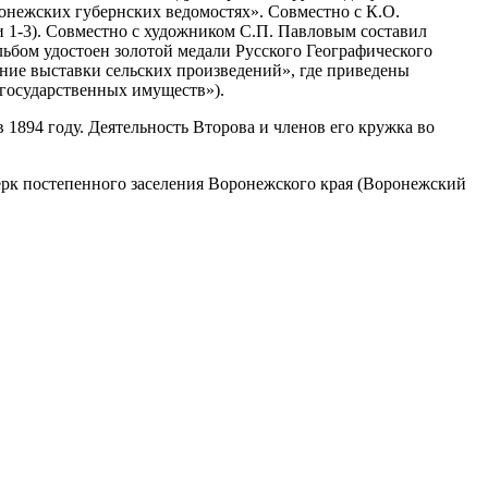
ронежских губернских ведомостях». Совместно с К.О.
и 1-3). Совместно с художником С.П. Павловым составил
ьбом удостоен золотой медали Русского Географического
ание выставки сельских произведений», где приведены
государственных имуществ»).
1894 году. Деятельность Второва и членов его кружка во
черк постепенного заселения Воронежского края (Воронежский