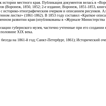
 к истории местного края. Публикация документов велась в «Во
 (Воронеж, 1850, 1852; 2-е издание, Воронеж, 1851-1853, книг
с историко-этнографическим очерком и описанием рисунков. Ал
енном листке» (1861-1862). В 1853 году составил «Краткое опис
ленном развитии края (опубликованы в «Журнале Министерства 
ции губернского музея, частично учтенные при его создании в 
 половине XIX века.
еседа на 1861-й год; Санкт-Петербург, 1861); Исторический о