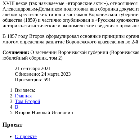
XVIII веков (так называемые «второвские акты»), относящиеся
Александровым-Дольником подготовил два сборника документов
альбом крестьянских типов и костюмов Воронежской губернии 
общества (1859) и частично опубликован в «Русском художеств
историко-статистические и экономические сведения о промыш
В 1857 году Второв сформулировал основные принципы организа
многом определила развитие Воронежского краеведения во 2-й
Сочинения:
О заселении Воронежской губернии (Воронежская б
юбилейный сборник, том 2).
21 сентября 2021
Обновлено: 24 марта 2023
Просмотров: 591
Вы здесь:
Главная
Том Второй
В
Второв Николай Иванович
Проект
О проекте