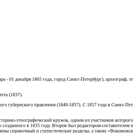
ара - 01 декабря 1865 года, город Санкт-Петербург), археограф,
ета (1837).
о губернского правления (1849-1857). С 1857 года в Санкт-Пет
торико-этнографический кружок, одним из участников которого
но созданного в 1835 году. Второв был редактором-составителем
ены справочный и статистические разделы, а также «Воронежск