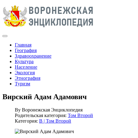
Главная
География
Здравоохранение
Культура
Население
Экология
Этнография
Туризм
Вирский Адам Адамович
By
Воронежская Энциклопедия
Родительская категория:
Том Второй
Категория:
В | Том Второй