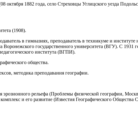
 октября 1882 года, село Стреховцы Углицского уезда Подольско
тета (1908).
одаватель в гимназиях, преподаватель в техникуме и институте 
а Воронежского государственного университета (ВГУ). С 1931 г
едагогического института (ВГПИ).
рафического общества.
ксов, методика преподавания географии.
 эрозионного рельефа (Проблемы физической географии, Москва,
комплекс и его развитие (Известия Географического Общества СС