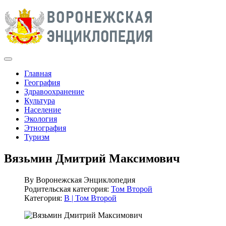
Главная
География
Здравоохранение
Культура
Население
Экология
Этнография
Туризм
Вязьмин Дмитрий Максимович
By
Воронежская Энциклопедия
Родительская категория:
Том Второй
Категория:
В | Том Второй