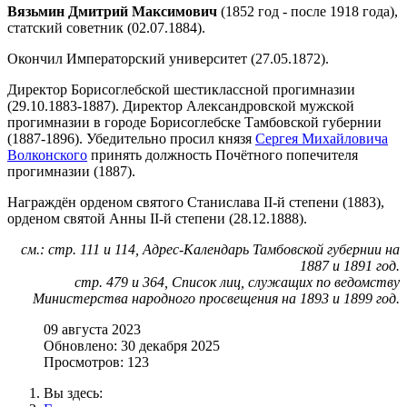
Вязьмин Дмитрий Максимович
(1852 год - после 1918 года),
статский советник (02.07.1884).
Окончил Императорский университет (27.05.1872).
Директор Борисоглебской шестиклассной прогимназии
(29.10.1883-1887). Директор Александровской мужской
прогимназии в городе Борисоглебске Тамбовской губернии
(1887-1896). Убедительно просил князя
Сергея Михайловича
Волконского
принять должность Почётного попечителя
прогимназии (1887).
Награждён орденом святого Станислава II-й степени (1883),
орденом святой Анны II-й степени (28.12.1888).
см.: стр. 111 и 114, Адрес-Календарь Тамбовской губернии на
1887 и 1891 год.
стр. 479 и 364, Список лиц, служащих по ведомству
Министерства народного просвещения на 1893 и 1899 год.
09 августа 2023
Обновлено: 30 декабря 2025
Просмотров: 123
Вы здесь: