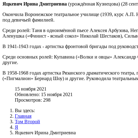
Яцкевич Ирина Дмитриевна
(урождённая Кузнецова) (28 сент
Окончила Воронежское театральное училище (1939, курс А.П. Но
под девичьей фамилией.
Среди ролей: Таня в одноимённой пьесе Алексея Арбузова, Не
Аленушка («Финист - ясный сокол» Николай Шестаков), Сильве
В 1941-1943 годах - артистка фронтовой бригады под руководст
Среди основных ролей: Купавина («Волки и овцы» Александр О
другие.
В 1958-1968 годах артистка Рязанского драматического театра,
(«Пигмалион» Бернард Шоу) и другие. Руководила театральным
15 ноября 2021
Обновлено: 15 ноября 2021
Просмотров: 298
Вы здесь:
Главная
Том Второй
Я
Яцкевич Ирина Дмитриевна