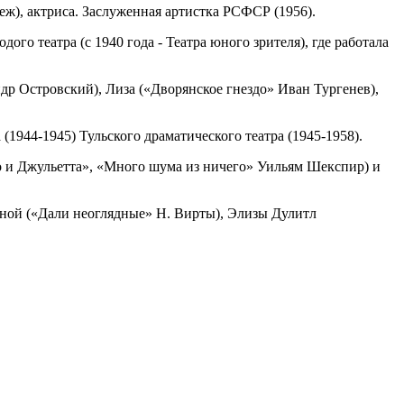
еж), актриса. Заслуженная артистка РСФСР (1956).
го театра (с 1940 года - Театра юного зрителя), где работала
др Островский), Лиза («Дворянское гнездо» Иван Тургенев),
(1944-1945) Тульского драматического театра (1945-1958).
о и Джульетта», «Много шума из ничего» Уильям Шекспир) и
тиной («Дали неоглядные» Н. Вирты), Элизы Дулитл