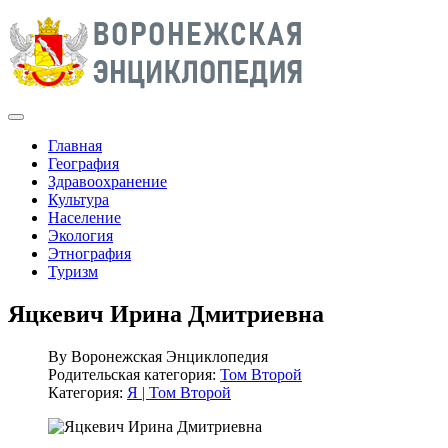
Главная
География
Здравоохранение
Культура
Население
Экология
Этнография
Туризм
Яцкевич Ирина Дмитриевна
By
Воронежская Энциклопедия
Родительская категория:
Том Второй
Категория:
Я | Том Второй