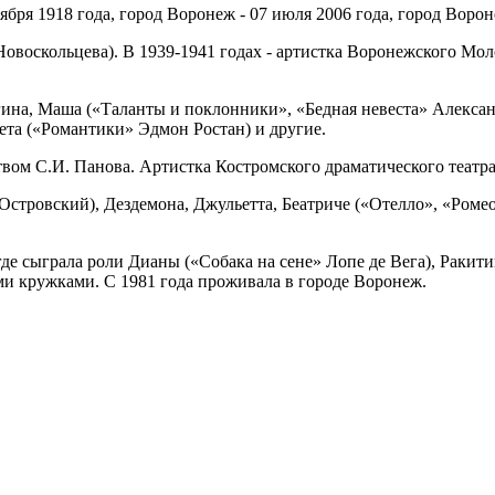
ября 1918 года, город Воронеж - 07 июля 2006 года, город Ворон
воскольцева). В 1939-1941 годах - артистка Воронежского Молодо
гина, Маша («Таланты и поклонники», «Бедная невеста» Алексан
та («Романтики» Эдмон Ростан) и другие.
вом С.И. Панова. Артистка Костромского драматического театра 
стровский), Дездемона, Джульетта, Беатриче («Отелло», «Роме
 где сыграла роли Дианы («Собака на сене» Лопе де Вега), Раки
и кружками. С 1981 года проживала в городе Воронеж.