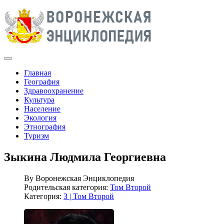
Главная
География
Здравоохранение
Культура
Население
Экология
Этнография
Туризм
Зыкина Людмила Георгиевна
By
Воронежская Энциклопедия
Родительская категория:
Том Второй
Категория:
З | Том Второй