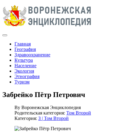
Главная
География
Здравоохранение
Культура
Население
Экология
Этнография
Туризм
Забрейко Пётр Петрович
By
Воронежская Энциклопедия
Родительская категория:
Том Второй
Категория:
З | Том Второй