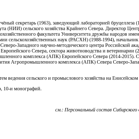
ёный секретарь (1963), заведующий лабораторией бруцеллеза (19
тута (НИИ) сельского хозяйства Крайнего Севера. Директор Цен
хозяйственного факультета Университета дружбы народов имени
ии сельскохозяйственных наук (РАСХН) (1988-1994), начальник 
 Северо-Западного научно-методического центра Российской ака
 Европейского Севера, сектора животноводства и ветеринарии (
шленного комплекса (АПК) Европейского Севера (2014-2015). С
звития Агропромышленного комплекса (АПК) Севера Северо-Зап
тем ведения сельского и промыслового хозяйства на Енисейском
р, 10-и монографий.
см.: Персональный состав Сибирского 