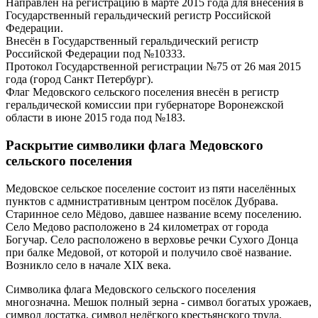
Направлен на регистрацию в марте 2015 года для внесения в
Государственный геральдический регистр Российской
Федерации.
Внесён в Государственный геральдический регистр
Российской Федерации под №10333.
Протокол Государственной регистрации №75 от 26 мая 2015
года (город Санкт Петербург).
Флаг Медовского сельского поселения внесён в регистр
геральдической комиссии при губернаторе Воронежской
области в июне 2015 года под №183.
Раскрытие символики флага Медовского
сельского поселения
Медовское сельское поселение состоит из пяти населённых
пунктов с адмнистративным центром посёлок Дубрава.
Старинное село Мёдово, давшее название всему поселению.
Село Медово расположено в 24 километрах от города
Богучар. Село расположено в верховье речки Сухого Донца
при балке Медовой, от которой и получило своё название.
Возникло село в начале XIX века.
Символика флага Медовского сельского поселения
многозначна. Мешок полный зерна - символ богатых урожаев,
символ достатка, символ нелёгкого крестьянского труда,