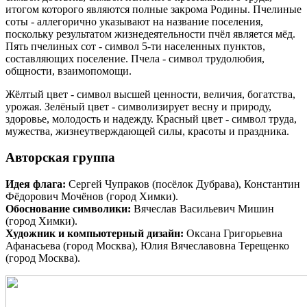
итогом которого являются полные закрома Родины. Пчелиные
соты - аллегорично указывают на название поселения,
поскольку результатом жизнедеятельности пчёл является мёд.
Пять пчелиных сот - символ 5-ти населенных пунктов,
составляющих поселение. Пчела - символ трудолюбия,
общности, взаимопомощи.
Жёлтый цвет - символ высшей ценности, величия, богатства,
урожая. Зелёный цвет - символизирует весну и природу,
здоровье, молодость и надежду. Красный цвет - символ труда,
мужества, жизнеутверждающей силы, красоты и праздника.
Авторская группа
Идея флага:
Сергей Чупраков (посёлок Дубрава), Константин
Фёдорович Мочёнов (город Химки).
Обоснование символики:
Вячеслав Васильевич Мишин
(город Химки).
Художник и компьютерный дизайн:
Оксана Григорьевна
Афанасьева (город Москва), Юлия Вячеславовна Терещенко
(город Москва).