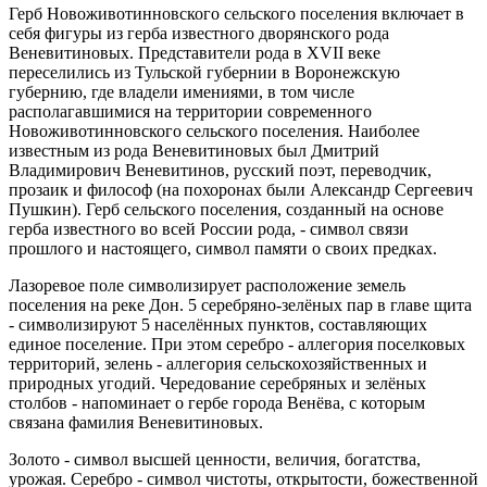
Герб Новоживотинновского сельского поселения включает в
себя фигуры из герба известного дворянского рода
Веневитиновых. Представители рода в XVII веке
переселились из Тульской губернии в Воронежскую
губернию, где владели имениями, в том числе
располагавшимися на территории современного
Новоживотинновского сельского поселения. Наиболее
известным из рода Веневитиновых был Дмитрий
Владимирович Веневитинов, русский поэт, переводчик,
прозаик и философ (на похоронах были Александр Сергеевич
Пушкин). Герб сельского поселения, созданный на основе
герба известного во всей России рода, - символ связи
прошлого и настоящего, символ памяти о своих предках.
Лазоревое поле символизирует расположение земель
поселения на реке Дон. 5 серебряно-зелёных пар в главе щита
- символизируют 5 населённых пунктов, составляющих
единое поселение. При этом серебро - аллегория поселковых
территорий, зелень - аллегория сельскохозяйственных и
природных угодий. Чередование серебряных и зелёных
столбов - напоминает о гербе города Венёва, с которым
связана фамилия Веневитиновых.
Золото - символ высшей ценности, величия, богатства,
урожая. Серебро - символ чистоты, открытости, божественной