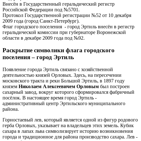
Внесён в Государственный геральдический регистр
Российской Федерации под №5701.
Протокол Государственной регистрации №52 от 10 декабря
2009 года (город Санкт-Петербург).
Флаг городского поселения - город Эртиль внесён в регистр
геральдической комиссии при губернаторе Воронежской
области в декабре 2009 года под №92.
Раскрытие символики флага городского
поселения – город Эртиль
Появление города Эртиль связано с хозяйственной
деятельностью князей Орловых. Здесь, на пересечении
московского тракта и реки Большой Эртиль, в 1897 году
князем
Николаем Алексеевичем Орловым
был построен
сахарный завод, вокруг которого сформировался фабричный
посёлок. В настоящее время город Эртиль -
административный центр Эртильского муниципального
района.
Горностаевый лев, который является одной из фигур родового
герба Орловых, указывает на владельцев этих земель. Кубик
сахара в лапах льва символизирует историю возникновения
города и традиционное для района производство сахара. Лев -