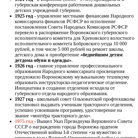
губернская конференция работников дошкольных
детских учреждений губернии.
1925 год
- управление местными финансами Народного
комиссариата финансов РСФСР во исполнение
постановления Совета Народных Комисаров РСФСР
перевело в распоряжение Воронежского губернского
исполнительного комитета для Хреновского волостного
исполнительного комитета Бобровского уезда 10 000
рублей, в том числе 5 000 рублей на ремонт школы,
детского дома и приобретение
«беднейшим детям
детдома обуви и одежды»
.
1926 год
- главное управление профессионального
образования Народного комиссариата просвещения
предложило Воронежскому музыкальному техникуму
образовать инструкторско-педагогическое отделение.
Инициатива в создании отделения исходила от
губернского отдела народного образования.
1927 год
- школьный совет Ольховатской профтехшколы
постановил выдавать ученикам тракторного отделения,
успешно усвоившим программу, удостоверение на
звание «монтёра тракторного дела».
1975 год
- Вышел Указ Президиума Верховного Совета
СССР о награждении города Воронежа орденом
Отечественной войны I-й степени «за мужество и
героизм в годы Великой Отечественной войны и успехи