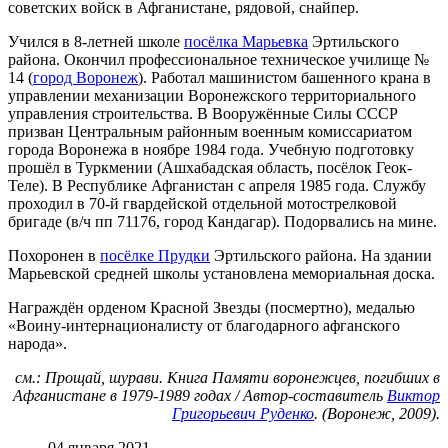
советских войск в Афганистане, рядовой, снайпер.
Учился в 8-летней школе
посёлка Марьевка
Эртильского
района. Окончил профессиональное техническое училище №
14 (
город Воронеж
). Работал машинистом башенного крана в
управлении механизации Воронежского территориального
управления строительства. В Вооружённые Силы СССР
призван Центральным районным военным комиссариатом
города Воронежа в ноябре 1984 года. Учебную подготовку
прошёл в Туркмении (Ашхабадская область, посёлок Геок-
Теле). В Республике Афганистан с апреля 1985 года. Службу
проходил в 70-й гвардейской отдельной мотострелковой
бригаде (в/ч пп 71176, город Кандагар). Подорвались на мине.
Похоронен в
посёлке Прудки
Эртильского района. На здании
Марьевской средней школы установлена мемориальная доска.
Награждён орденом Красной Звезды (посмертно), медалью
«Воину-интернационалисту от благодарного афганского
народа».
см.: Прощай, шурави. Книга Памяти воронежцев, погибших в
Афганистане в 1979-1989 годах / Автор-составитель
Виктор
Григорьевич Руденко
. (Воронеж, 2009).
04 января 2021