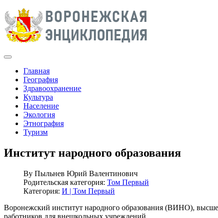
Главная
География
Здравоохранение
Культура
Население
Экология
Этнография
Туризм
Институт народного образования
By
Пыльнев Юрий Валентинович
Родительская категория:
Том Первый
Категория:
И | Том Первый
Воронежский институт народного образования (ВИНО), высшее 
работников для внешкольных учреждений.