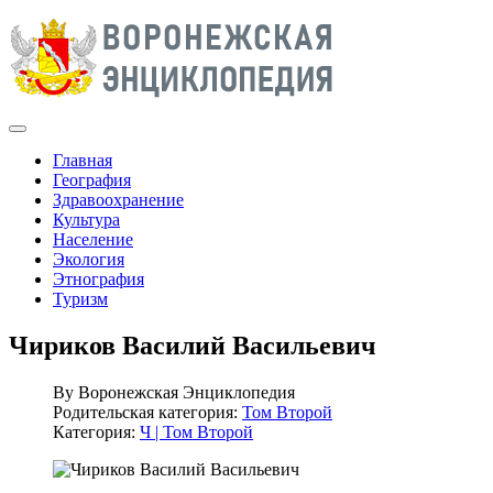
Главная
География
Здравоохранение
Культура
Население
Экология
Этнография
Туризм
Чириков Василий Васильевич
By
Воронежская Энциклопедия
Родительская категория:
Том Второй
Категория:
Ч | Том Второй