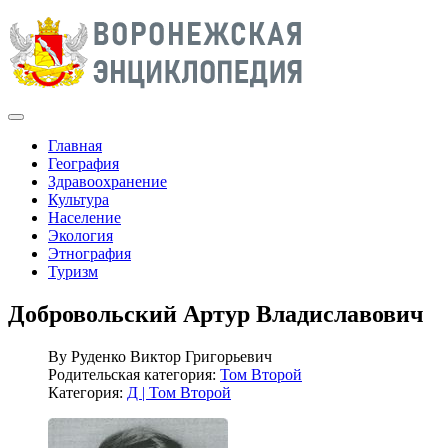
Главная
География
Здравоохранение
Культура
Население
Экология
Этнография
Туризм
Добровольский Артур Владиславович
By
Руденко Виктор Григорьевич
Родительская категория:
Том Второй
Категория:
Д | Том Второй