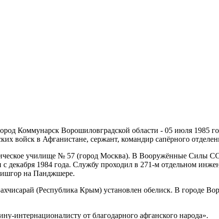
 город Коммунарск Ворошиловградской области - 05 июля 1985 г
ких войск в Афганистане, сержант, командир сапёрного отделен
хническое училище № 57 (город Москва). В Вооружённые Силы
 с декабря 1984 года. Службу проходил в 271-м отдельном инже
 Пишгор на Панджшере.
 Бахчисарай (Республика Крым) установлен обелиск. В городе В
ину-интернационалисту от благодарного афганского народа».