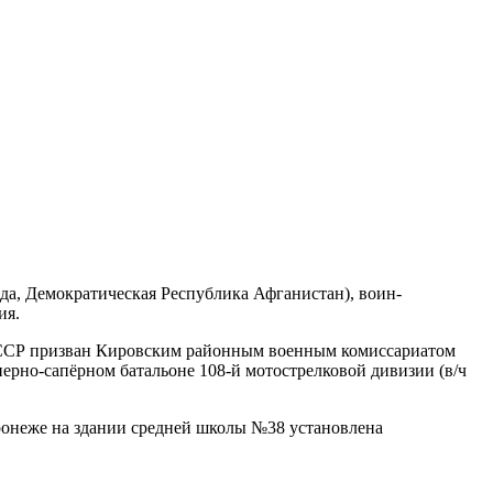
ода, Демократическая Республика Афганистан), воин-
ия.
 СССР призван Кировским районным военным комиссариатом
нерно-сапёрном батальоне 108-й мотострелковой дивизии (в/ч
оронеже на здании средней школы №38 установлена