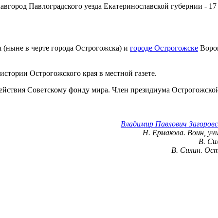
лавгород Павлоградского уезда Екатеринославской губернии - 17
 (ныне в черте города Острогожска) и
городе Острогожске
Ворон
истории Острогожского края в местной газете.
ействия Советскому фонду мира. Член президиума Острогожско
Владимир Павлович Загоровс
Н. Ермакова. Воин, уч
В. Си
В. Силин. Ос