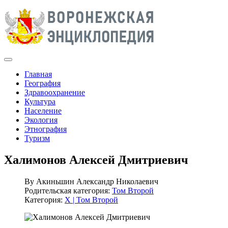
Главная
География
Здравоохранение
Культура
Население
Экология
Этнография
Туризм
Халимонов Алексей Дмитриевич
By
Акиньшин Александр Николаевич
Родительская категория:
Том Второй
Категория:
Х | Том Второй